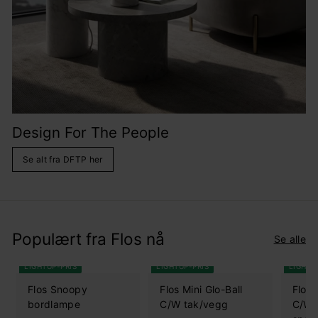
Design For The People
Se alt fra DFTP her
Populært fra Flos nå
Se alle
LIGHTUP-PRIS
LIGHTUP-PRIS
LIGHTU
Flos Snoopy
Flos Mini Glo-Ball
Flos 
bordlampe
C/W tak/vegg
C/W 