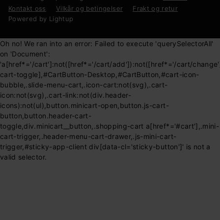
Kontakt oss
Vilkår og betingelser
Frakt og retur
Powered by Lightup
Oh no! We ran into an error:
Failed to execute 'querySelectorAll'
on 'Document':
'a[href*='/cart']:not([href*='/cart/add']):not([href*='/cart/change']
cart-toggle],#CartButton-Desktop,#CartButton,#cart-icon-
bubble,.slide-menu-cart,.icon-cart:not(svg),.cart-
icon:not(svg),.cart-link:not(div.header-
icons):not(ul),button.minicart-open,button.js-cart-
button,button.header-cart-
toggle,div.minicart__button,.shopping-cart a[href*='#cart'],.mini-
cart-trigger,.header-menu-cart-drawer,.js-mini-cart-
trigger,#sticky-app-client div[data-cl='sticky-button']' is not a
valid selector.