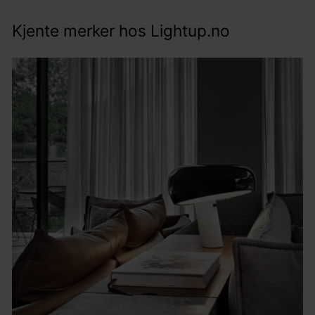
,
6
-
5
Kjente merker hos Lightup.no
,
-