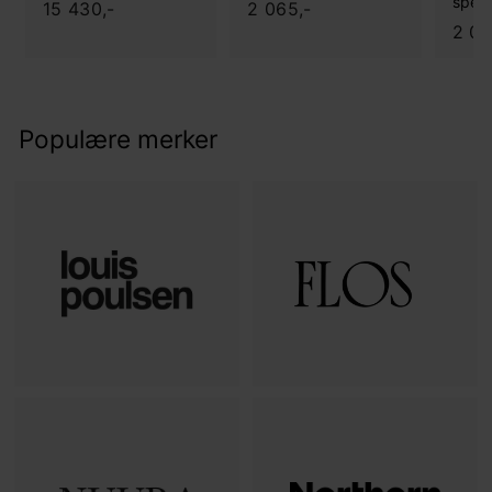
speil
1
2
15 430,-
2 065,-
2 06
5
.
.
0
4
6
3
5
Populære merker
0
,
,
-
-