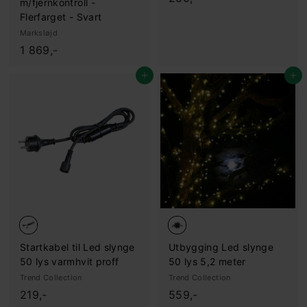
m/fjernkontroll -
5
Flerfarget - Svart
0
Marksløjd
,
1
1 869,-
-
.
Legg i handlekurv
Legg i handlekurv
8
6
9
,
-
Startkabel til Led slynge
Utbygging Led slynge
50 lys varmhvit proff
50 lys 5,2 meter
Trend Collection
Trend Collection
2
5
219,-
559,-