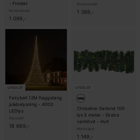
- Frostet
Konstsmide
Konstsmide
1
1 389,-
1
1 099,-
.
.
3
0
8
9
9
9
,
,
-
-
UTSOLGT
UTSOLGT
Fairybell 12M flaggstang
julebelysning - 4000
Chrissline Garland 100
LEDlys
lys 5 meter - Ekstra
Fairybell
varmhvit - Hvit
1
18 669,-
Marksløjd
8
1
1 149,-