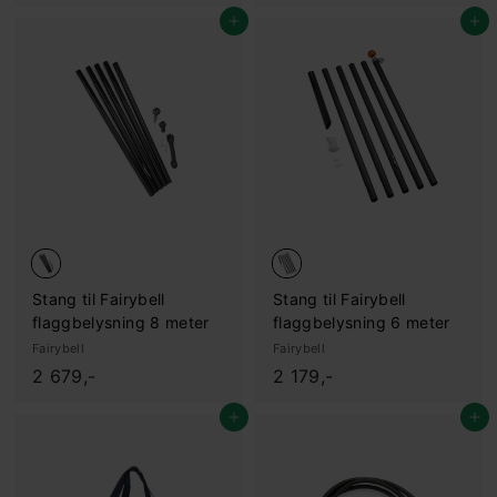
1
5
Legg i handlekurv
Legg i handlekurv
9
9
,
,
-
-
Stang til Fairybell
Stang til Fairybell
flaggbelysning 8 meter
flaggbelysning 6 meter
Fairybell
Fairybell
2
2
2 679,-
2 179,-
.
.
Legg i handlekurv
Legg i handlekurv
6
1
7
7
9
9