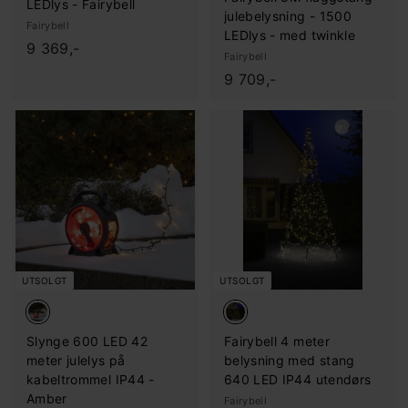
LEDlys - Fairybell
julebelysning - 1500
Fairybell
LEDlys - med twinkle
9
9 369,-
Fairybell
.
9
9 709,-
3
.
6
7
9
0
,
9
-
,
-
UTSOLGT
UTSOLGT
Slynge 600 LED 42
Fairybell 4 meter
meter julelys på
belysning med stang
kabeltrommel IP44 -
640 LED IP44 utendørs
Amber
Fairybell