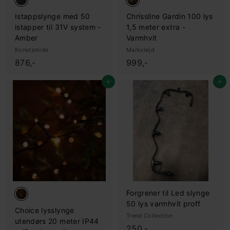
Istappslynge med 50
Chrissline Gardin 100 lys
istapper til 31V system -
1,5 meter extra -
Amber
Varmhvit
Konstsmide
Marksløjd
8
9
876,-
999,-
7
9
Legg i handlekurv
Legg i handlekurv
6
9
,
,
-
-
Forgrener til Led slynge
50 lys varmhvit proff
Choice lysslynge
Trend Collection
utendørs 20 meter IP44
2
250,-