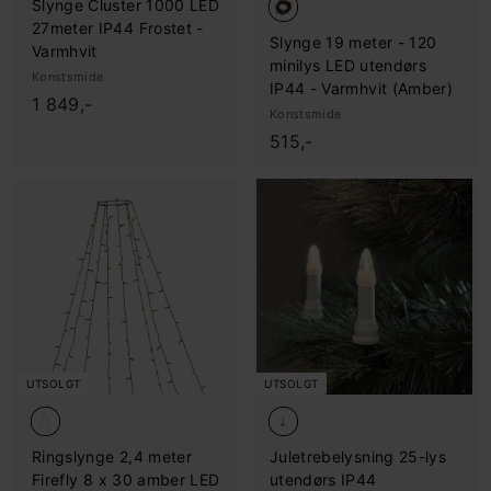
Slynge Cluster 1000 LED
27meter IP44 Frostet -
Slynge 19 meter - 120
Varmhvit
minilys LED utendørs
Konstsmide
IP44 - Varmhvit (Amber)
1
1 849,-
Konstsmide
.
5
515,-
8
1
4
5
9
,
,
-
-
UTSOLGT
UTSOLGT
Ringslynge 2,4 meter
Juletrebelysning 25-lys
Firefly 8 x 30 amber LED
utendørs IP44