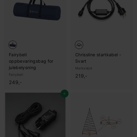
,
,
-
-
Fairybell
Chrissline startkabel -
oppbevaringsbag for
Svart
julebelysning
Marksløjd
Fairybell
2
219,-
2
249,-
1
4
9
Legg i handlekurv
9
,
,
-
-