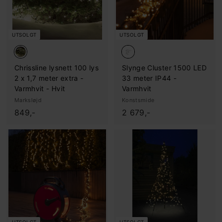
UTSOLGT
UTSOLGT
Chrissline lysnett 100 lys
Slynge Cluster 1500 LED
2 x 1,7 meter extra -
33 meter IP44 -
Varmhvit - Hvit
Varmhvit
Marksløjd
Konstsmide
8
2
849,-
2 679,-
4
.
9
6
,
7
-
9
,
-
UTSOLGT
UTSOLGT