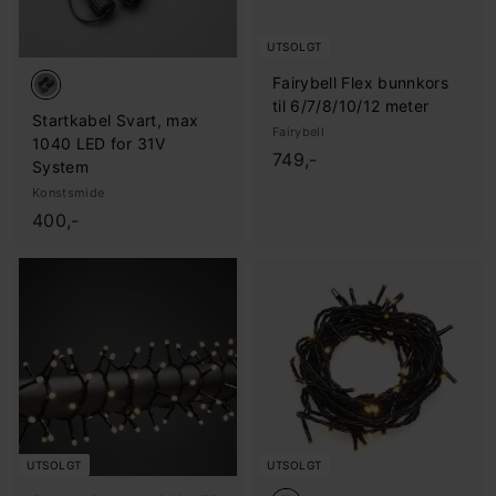
UTSOLGT
Fairybell Flex bunnkors
til 6/7/8/10/12 meter
Startkabel Svart, max
Fairybell
1040 LED for 31V
7
749,-
System
4
Konstsmide
9
4
400,-
,
0
-
0
,
-
UTSOLGT
UTSOLGT