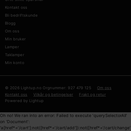
Kontakt oss
Bli bedriftskunde
Blogg
Om oss
Min bruker
Lamper
Taklamper
Min konto
© 2026 Lightup.no Orgnummer: 927 479 125
Om oss
Kontakt oss
Vilkår og betingelser
Frakt og retur
Powered by Lightup
Oh no! We ran into an error:
Failed to execute 'querySelectorAll'
on 'Document':
'a[href*='/cart']:not([href*='/cart/add']):not([href*='/cart/change']