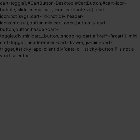
cart-toggle],#CartButton-Desktop,#CartButton,#cart-icon-
bubble,.slide-menu-cart,.icon-cart:not(svg),.cart-
icon:not(svg),.cart-link:not(div.header-
icons):not(ul),button.minicart-open,button.js-cart-
button,button.header-cart-
toggle,div.minicart__button,.shopping-cart a[href*='#cart'],.mini-
cart-trigger,.header-menu-cart-drawer,.js-mini-cart-
trigger,#sticky-app-client div[data-cl='sticky-button']' is not a
valid selector.