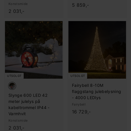
Konstsmide
5
5 859,-
2
2 031,-
.
.
8
0
5
3
9
1
,
,
-
-
UTSOLGT
UTSOLGT
Fairybell 8-10M
flaggstang julebelysning
Slynge 600 LED 42
- 4000 LEDlys
meter julelys på
Fairybell
kabeltrommel IP44 -
1
16 729,-
Varmhvit
6
Konstsmide
.
2
2 031,-