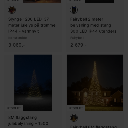
Slynge 1200 LED, 37
Fairybell 2 meter
meter julelys på trommel
belysning med stang
IP44 - Varmhvit
300 LED IP44 utendørs
Konstsmide
Fairybell
3
2
3 060,-
2 679,-
.
.
0
6
6
7
0
9
,
,
-
-
UTSOLGT
UTSOLGT
8M flaggstang
julebelysning - 1500
Fairybell 8M flaggstang