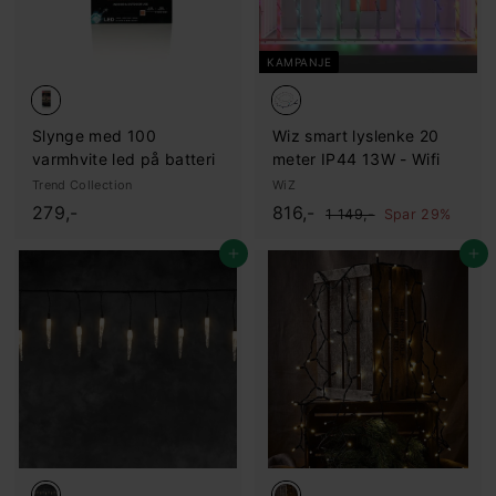
KAMPANJE
Slynge med 100
Wiz smart lyslenke 20
varmhvite led på batteri
meter IP44 13W - Wifi
Trend Collection
WiZ
2
S
8
O
279,-
816,-
1
1 149,-
Spar 29%
a
r
.
7
1
1
l
d
Legg i handlekurv
Legg i handlekurv
9
6
4
g
i
,
,
9
s
n
,
-
-
p
æ
-
r
r
i
p
s
r
i
s