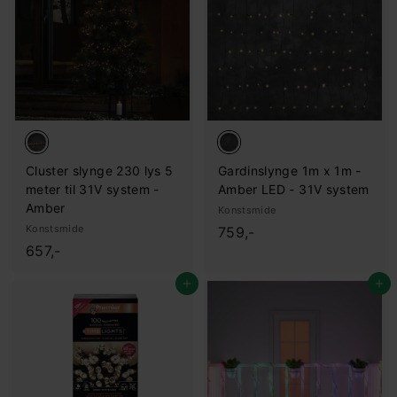
Cluster slynge 230 lys 5
Gardinslynge 1m x 1m -
meter til 31V system -
Amber LED - 31V system
Amber
Konstsmide
Konstsmide
7
759,-
6
657,-
5
5
9
Legg i handlekurv
Legg i handlekurv
7
,
,
-
-