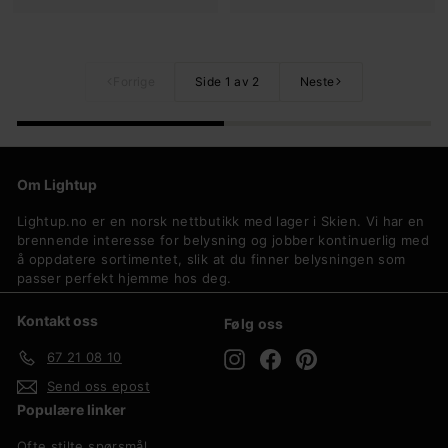
7
.
2
0
9
3
,
1
Forrige
Side 1 av 2
Neste
-
,
-
Om Lightup
Lightup.no er en norsk nettbutikk med lager i Skien. Vi har en
brennende interesse for belysning og jobber kontinuerlig med
å oppdatere sortimentet, slik at du finner belysningen som
passer perfekt hjemme hos deg.
Kontakt oss
Følg oss
Instagram
Facebook
Pinterest
67 21 08 10
Send oss epost
Populære linker
Ofte stilte spørsmål