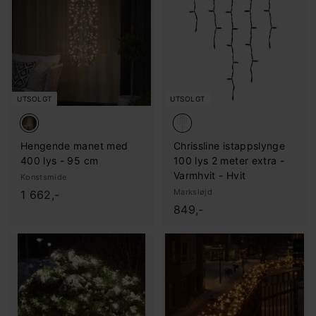
9
9
,
,
-
-
UTSOLGT
UTSOLGT
Hengende manet med
Chrissline istappslynge
400 lys - 95 cm
100 lys 2 meter extra -
Varmhvit - Hvit
Konstsmide
1
Marksløjd
1 662,-
8
849,-
.
4
6
9
6
,
2
-
,
-