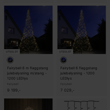
.
.
6
1
6
4
9
9
,
,
-
-
UTSOLGT
UTSOLGT
Fairybell 6 m flaggstang
Fairybell 6 flaggstang
julebelysning m/stang -
julebelysning - 1200
1200 LEDlys
LEDlys
Fairybell
Fairybell
9
7
9 199,-
7 029,-
.
.
1
0
9
2