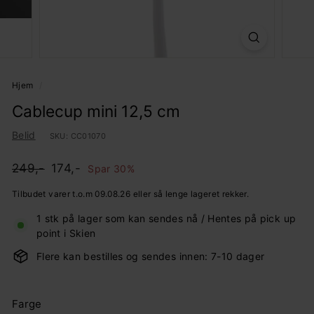
Hjem
/
Cablecup mini 12,5 cm
Belid
SKU:
CC01070
Pris
Ordinær
249,-
Salgspris
174,-
249,-
174,-
Spar 30%
pris
Tilbudet varer t.o.m 09.08.26 eller så lenge lageret rekker.
1 stk på lager som kan sendes nå / Hentes på pick up
point i Skien
Flere kan bestilles og sendes innen: 7-10 dager
Farge