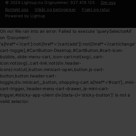
© 2026 Lightup.no Orgnummer: 927 479 125
Om oss
Kontakt oss
Vilkår og betingelser
Frakt og retur
Powered by Lightup
Oh no! We ran into an error:
Failed to execute 'querySelectorAll'
on 'Document':
'a[href*='/cart']:not([href*='/cart/add']):not([href*='/cart/change']
cart-toggle],#CartButton-Desktop,#CartButton,#cart-icon-
bubble,.slide-menu-cart,.icon-cart:not(svg),.cart-
icon:not(svg),.cart-link:not(div.header-
icons):not(ul),button.minicart-open,button.js-cart-
button,button.header-cart-
toggle,div.minicart__button,.shopping-cart a[href*='#cart'],.mini-
cart-trigger,.header-menu-cart-drawer,.js-mini-cart-
trigger,#sticky-app-client div[data-cl='sticky-button']' is not a
valid selector.