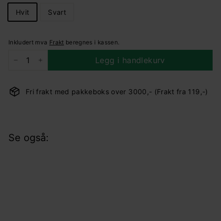
Hvit
Svart
Inkludert mva
Frakt
beregnes i kassen.
Legg i handlekurv
−
+
Fri frakt med pakkeboks over 3000,- (Frakt fra 119,-)
Se også:
Cablecup mini 12,5 cm
KAMPANJE
Belid
Salgspris
174,-
Ordinær
174,-
249,-
249,-
Spar 30%
pris