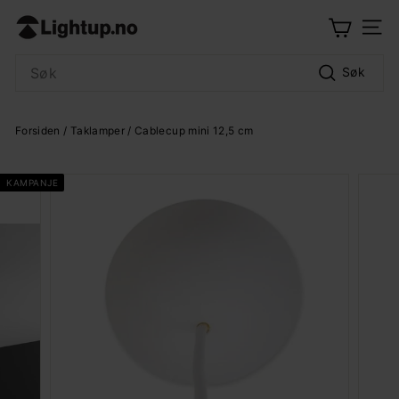
Hopp
L
til
Meny
i
innhold
Search
g
Søk
h
t
Forsiden
/
Taklamper
/ Cablecup mini 12,5 cm
u
p.
KAMPANJE
n
o