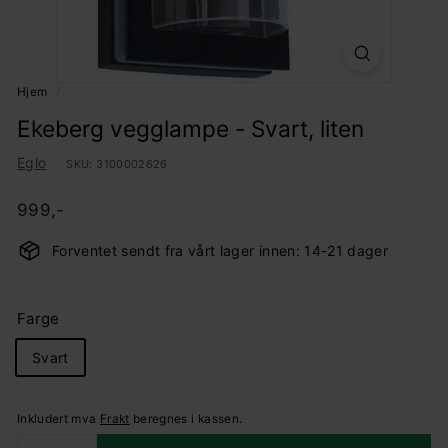
Hjem
/
Ekeberg vegglampe - Svart, liten
Eglo
SKU:
3100002626
Pris
Ordinær
999,-
999,-
pris
Forventet sendt fra vårt lager innen: 14-21 dager
Farge
Svart
Inkludert mva
Frakt
beregnes i kassen.