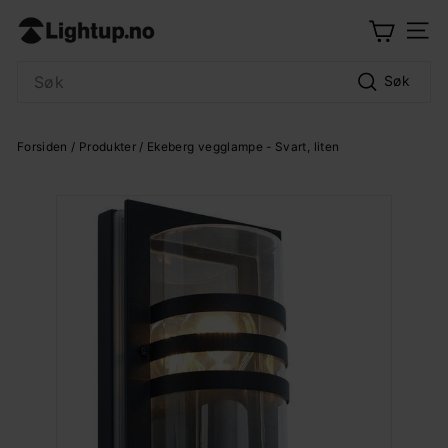
Hopp
L
til
Meny
i
innhold
Search
g
Søk
h
t
Forsiden
/
Produkter
/ Ekeberg vegglampe - Svart, liten
u
p.
n
o