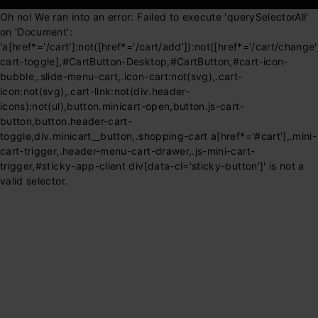
Oh no! We ran into an error:
Failed to execute 'querySelectorAll'
on 'Document':
'a[href*='/cart']:not([href*='/cart/add']):not([href*='/cart/change']
cart-toggle],#CartButton-Desktop,#CartButton,#cart-icon-
bubble,.slide-menu-cart,.icon-cart:not(svg),.cart-
icon:not(svg),.cart-link:not(div.header-
icons):not(ul),button.minicart-open,button.js-cart-
button,button.header-cart-
toggle,div.minicart__button,.shopping-cart a[href*='#cart'],.mini-
cart-trigger,.header-menu-cart-drawer,.js-mini-cart-
trigger,#sticky-app-client div[data-cl='sticky-button']' is not a
valid selector.