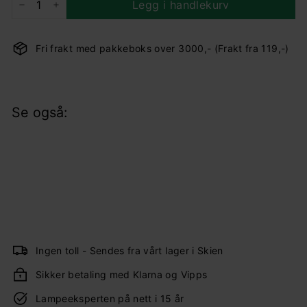
Legg i handlekurv
−
+
Fri frakt med pakkeboks over 3000,- (Frakt fra 119,-)
Se også:
Ekeberg vegglampe - Svart, liten
Eglo
999,-
999,-
Ingen toll - Sendes fra vårt lager i Skien
Sikker betaling med Klarna og Vipps
Lampeeksperten på nett i 15 år