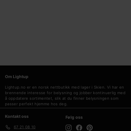
Ekeberg vegglampe - Svart, liten
Eglo
9
999,-
9
9
,
-
Om Lightup
Lightup.no er en norsk nettbutikk med lager i Skien. Vi har en
brennende interesse for belysning og jobber kontinuerlig med
å oppdatere sortimentet, slik at du finner belysningen som
passer perfekt hjemme hos deg.
Kontakt oss
Følg oss
Instagram
Facebook
Pinterest
67 21 08 10