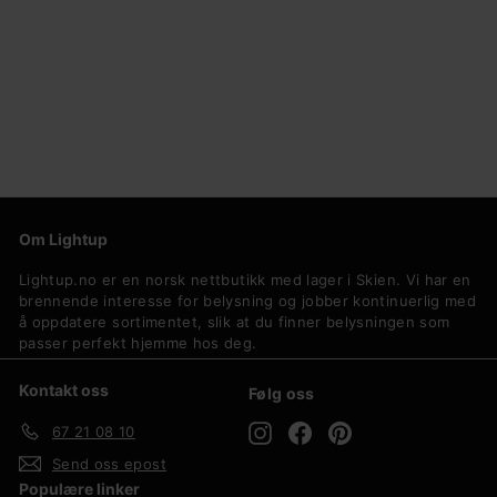
Milda kubi vegglampe for utendørsbruk opp/ned
IP44 4,9W 3000 Kelvin
Nordlux
4
419,-
1
9
,
-
Om Lightup
Lightup.no er en norsk nettbutikk med lager i Skien. Vi har en
brennende interesse for belysning og jobber kontinuerlig med
å oppdatere sortimentet, slik at du finner belysningen som
passer perfekt hjemme hos deg.
Kontakt oss
Følg oss
Instagram
Facebook
Pinterest
67 21 08 10
Send oss epost
Populære linker