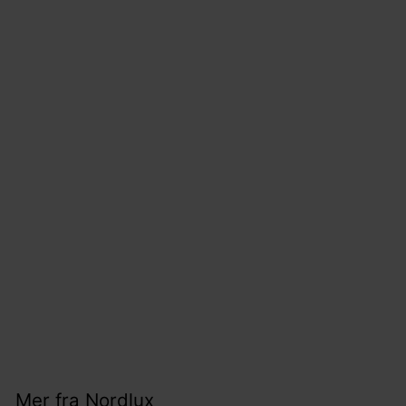
Milda kubi
vegglampe for
utendørsbruk
opp/ned IP44 4,9W
3000 Kelvin
Nordlux
4
419,-
1
9
,
Mer fra
Nordlux