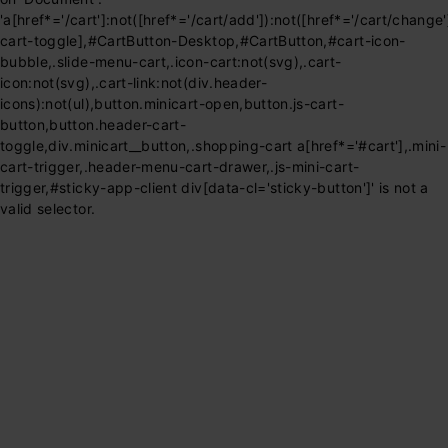
'a[href*='/cart']:not([href*='/cart/add']):not([href*='/cart/change']
cart-toggle],#CartButton-Desktop,#CartButton,#cart-icon-
bubble,.slide-menu-cart,.icon-cart:not(svg),.cart-
icon:not(svg),.cart-link:not(div.header-
icons):not(ul),button.minicart-open,button.js-cart-
button,button.header-cart-
toggle,div.minicart__button,.shopping-cart a[href*='#cart'],.mini-
cart-trigger,.header-menu-cart-drawer,.js-mini-cart-
trigger,#sticky-app-client div[data-cl='sticky-button']' is not a
valid selector.