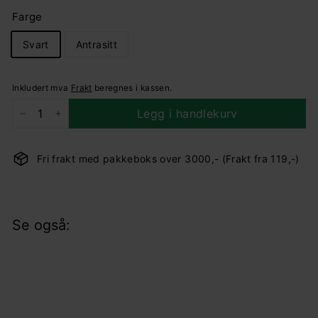
Farge
Svart
Antrasitt
Inkludert mva
Frakt
beregnes i kassen.
Legg i handlekurv
−
+
Fri frakt med pakkeboks over 3000,- (Frakt fra 119,-)
Se også:
Milda kubi vegglampe for
utendørsbruk opp/ned IP44 4,9W
3000 Kelvin
Nordlux