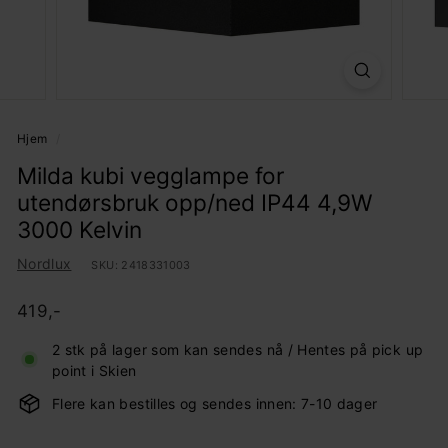
Hjem
/
Milda kubi vegglampe for
utendørsbruk opp/ned IP44 4,9W
3000 Kelvin
Nordlux
SKU:
2418331003
Pris
Ordinær
419,-
419,-
pris
2 stk på lager som kan sendes nå / Hentes på pick up
point i Skien
Flere kan bestilles og sendes innen: 7-10 dager