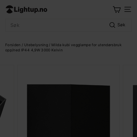
Hopp
L
til
Meny
i
innhold
Search
g
Søk
h
t
Forsiden
/
Utebelysning
/ Milda kubi vegglampe for utendørsbruk
u
opp/ned IP44 4,9W 3000 Kelvin
p.
n
o