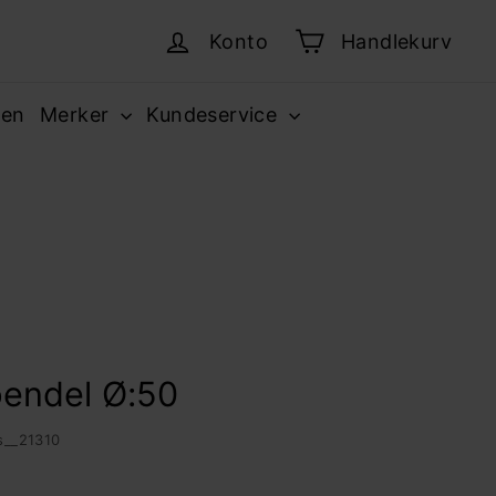
Konto
Handlekurv
sen
Merker
Kundeservice
pendel Ø:50
s__21310