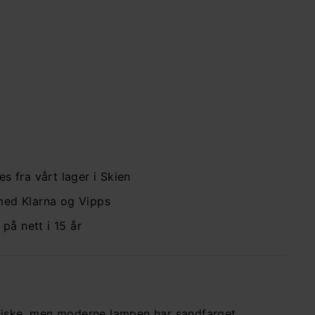
rgin takpendel Ø:50
w Works
5.945,-
945,-
es fra vårt lager i Skien
med Klarna og Vipps
å nett i 15 år
siske, men moderne lampen har sandfarget