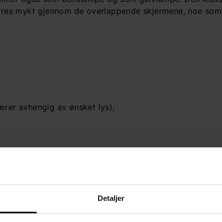
n spres mykt gjennom de overlappende skjermene, noe so
.
ærer avhengig av ønsket lys),
Detaljer
Dimbar: