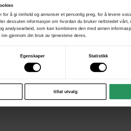
ookies
Materiale:
 for å gi innhold og annonser et personlig preg, for å levere sos
deler dessuten informasjon om hvordan du bruker nettstedet vårt,
Diameter i cm:
og analysearbeid, som kan kombinere den med annen informasjon d
 inn gjennom din bruk av tjenestene deres.
Egenskaper
Statistikk
tillat utvalg