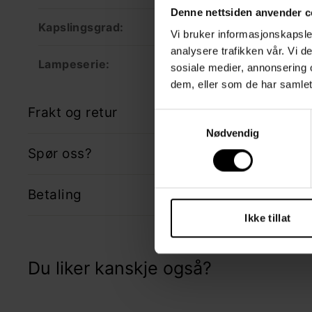
Denne nettsiden anvender c
Kapslingsgrad:
IP20
Vi bruker informasjonskapsler
analysere trafikken vår. Vi 
Lampeserie:
Margin
sosiale medier, annonsering 
dem, eller som de har samlet
Frakt og retur
Samtykkevalg
Nødvendig
Spør oss?
Betaling
Ikke tillat
Du liker kanskje også?