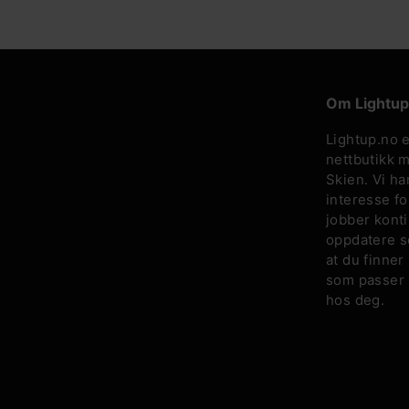
9
4
5
,
-
Om Lightup
Lightup.no 
nettbutikk m
Skien. Vi h
interesse fo
jobber kont
oppdatere so
at du finner
som passer
hos deg.