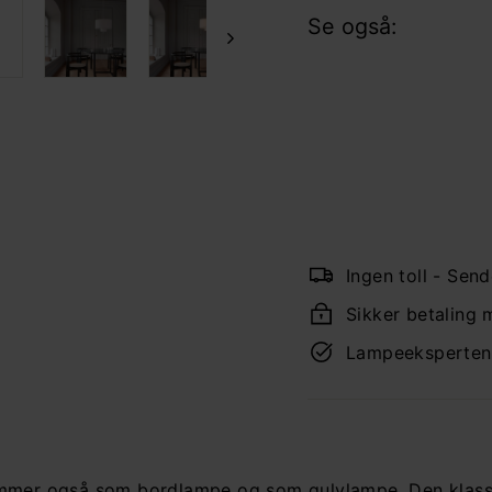
Se også:
Ma
Ne
5 
Ingen toll - Send
Sikker betaling 
Lampeeksperten p
kommer også som bordlampe og som gulvlampe. Den klas