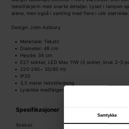
tekstilskjerm med svarte detaljer. Lyset i lampe
alene, men også i samling med flere i ulik størrelse
Design: John Astbury
Materiale: Tekstil
Diameter: 48 cm
Høyde: 34 cm
E27 sokkel, LED Max 11W (3 sokler, bruk 2-3 p
220-240~ 50/60 Hz
IP20
3,5 meter tekstilledning
Lyskilde medfølger ikke
Spesifikasjoner
Samtykke
Sokkel:
E27