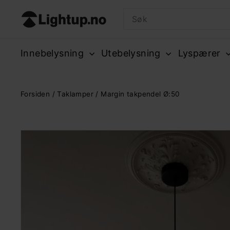
Hopp
L
Search
til
i
innhold
g
Innebelysning
Utebelysning
Lyspærer
h
t
u
Forsiden
/
Taklamper
/ Margin takpendel Ø:50
p.
n
o