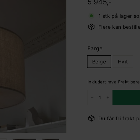
Pris
Ordinær
5.945,-
5 945,-
pris
1 stk på lager s
Flere kan bestil
Farge
Beige
Hvit
Inkludert mva
Frakt
bere
−
+
Du får fri frakt 