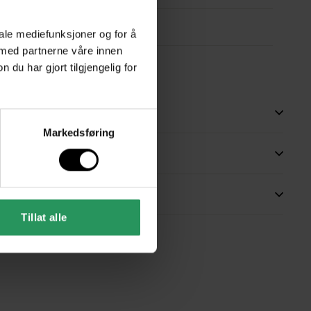
Tekstil
iale mediefunksjoner og for å
 med partnerne våre innen
50.0
u har gjort tilgjengelig for
Markedsføring
Tillat alle