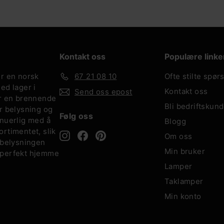
Kontakt oss
Populære linke
er en norsk
67 21 08 10
Ofte stilte spør
ed lager i
Kontakt oss
Send oss epost
ar en brennende
Bli bedriftskun
r belysning og
Følg oss
inuerlig med å
Blogg
rtimentet, slik
Instagram
Facebook
Pinterest
Om oss
 belysningen
Min bruker
 perfekt hjemme
Lamper
Taklamper
Min konto