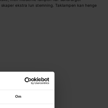
m skaper ekstra lun stemning. Taklampen kan henge
Om
Dimbar