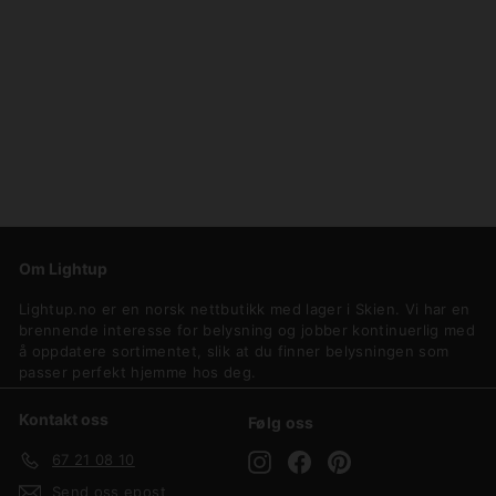
Pure takpendel 20 - Hvit
DFTP
1
1 189,-
.
1
8
9
Om Lightup
,
-
Lightup.no er en norsk nettbutikk med lager i Skien. Vi har en
brennende interesse for belysning og jobber kontinuerlig med
å oppdatere sortimentet, slik at du finner belysningen som
passer perfekt hjemme hos deg.
Kontakt oss
Følg oss
Instagram
Facebook
Pinterest
67 21 08 10
Send oss epost