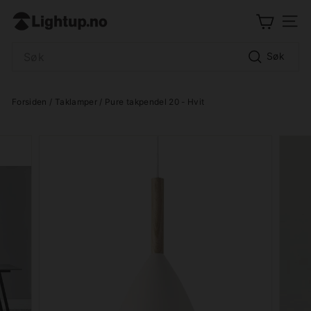
Hopp
L
til
Meny
i
innhold
Search
g
Søk
h
t
Forsiden
/
Taklamper
/ Pure takpendel 20 - Hvit
u
p.
n
o