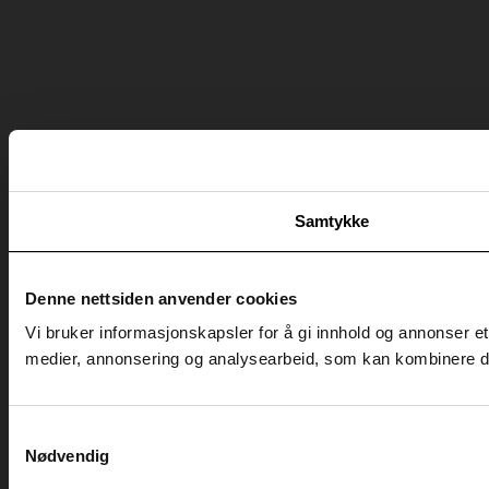
Samtykke
Denne nettsiden anvender cookies
Vi bruker informasjonskapsler for å gi innhold og annonser et
medier, annonsering og analysearbeid, som kan kombinere den
Samtykkevalg
Vil du ha 20% på din n
Nødvendig