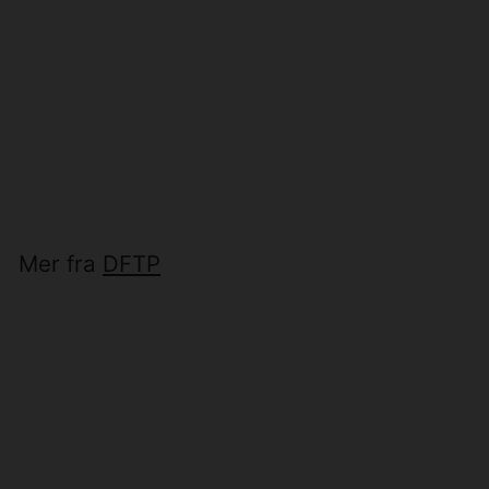
Pure takpendel 20 -
Hvit
DFTP
1
1 189,-
.
1
8
Mer fra
DFTP
9
,
-