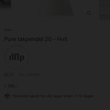
Hjem
/
Pure takpendel 20 - Hvit
DFTP
SKU:
43293001
Pris
Ordinær
1.189,-
1 189,-
pris
Forventet sendt fra vårt lager innen: 7-10 dager