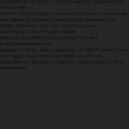
Oh no! We ran into an error:
Failed to execute 'querySelectorAll'
on 'Document':
'a[href*='/cart']:not([href*='/cart/add']):not([href*='/cart/change']
cart-toggle],#CartButton-Desktop,#CartButton,#cart-icon-
bubble,.slide-menu-cart,.icon-cart:not(svg),.cart-
icon:not(svg),.cart-link:not(div.header-
icons):not(ul),button.minicart-open,button.js-cart-
button,button.header-cart-
toggle,div.minicart__button,.shopping-cart a[href*='#cart'],.mini-
cart-trigger,.header-menu-cart-drawer,.js-mini-cart-
trigger,#sticky-app-client div[data-cl='sticky-button']' is not a
valid selector.