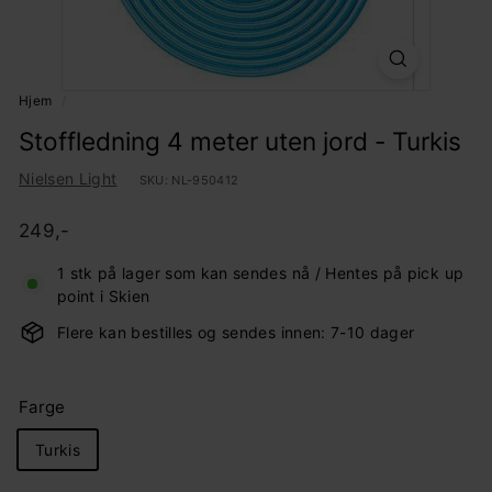
Hjem
/
Stoffledning 4 meter uten jord - Turkis
Nielsen Light
SKU:
NL-950412
Pris
Ordinær
249,-
249,-
pris
1 stk på lager som kan sendes nå / Hentes på pick up
point i Skien
Flere kan bestilles og sendes innen: 7-10 dager
Farge
Turkis