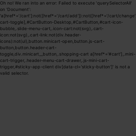
Oh no! We ran into an error:
Failed to execute 'querySelectorAll'
on 'Document':
'a[href*='/cart']:not([href*='/cart/add']):not([href*='/cart/change']
cart-toggle],#CartButton-Desktop,#CartButton,#cart-icon-
bubble,.slide-menu-cart,.icon-cart:not(svg),.cart-
icon:not(svg),.cart-link:not(div.header-
icons):not(ul),button.minicart-open,button.js-cart-
button,button.header-cart-
toggle,div.minicart__button,.shopping-cart a[href*='#cart'],.mini-
cart-trigger,.header-menu-cart-drawer,.js-mini-cart-
trigger,#sticky-app-client div[data-cl='sticky-button']' is not a
valid selector.